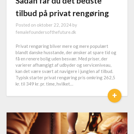
Sådan får du det bedste
tilbud på privat rengøring
Posted on
oktober 22, 2024
by
femalefoundersofthefuture.dk
Privat rengøring bliver mere og mere populært
blandt danske husstande, der ønsker at spare tid og
få en renere bolig uden besvær. Med priser, der
varierer afhængigt af udbyder og serviceniveau,
kan det være svært at navigere i junglen af tilbud.
Typisk starter privat rengøring pris omkring 262,5
kr. til 349 kr. pr. time, hvilket…
+