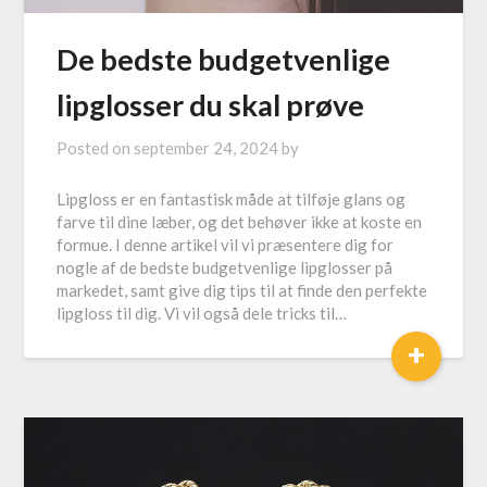
De bedste budgetvenlige
lipglosser du skal prøve
Posted on
september 24, 2024
by
Lipgloss er en fantastisk måde at tilføje glans og
farve til dine læber, og det behøver ikke at koste en
formue. I denne artikel vil vi præsentere dig for
nogle af de bedste budgetvenlige lipglosser på
markedet, samt give dig tips til at finde den perfekte
lipgloss til dig. Vi vil også dele tricks til…
+