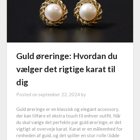
Guld øreringe: Hvordan du
vælger det rigtige karat til
dig
Posted on
september 22, 2024
by
Guld øreringe er en klassisk og elegant accessory,
der kan tilføre et ekstra touch til enhver outfit. Når
du skal vælge det perfekte par guld øreringe, er det
vigtigt at overveje karat. Karat er en måleenhed for
renheden af guld, og det spiller en stor rolle i både