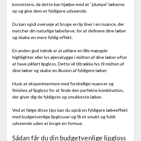
konsistens, da dette kan hjælpe med at “plumpe” læberne
op og give dem et fyldigere udseende.
Du kan også overveje at bruge en lip liner i en nuance, der
matcher din naturlige læbefarve, for at definere dine læber
og skabe en mere fyldig effekt.
En anden god teknik er at påføre en lille mængde
highlighter eller lys øjenskygge i midten af dine læber efter
at have påført lipgloss. Dette vil tiltrække lys til midten af
dine læber og skabe en illusion af fyldigere læber.
Husk at eksperimentere med forskellige nuancer og
finishes af lipgloss for at finde den perfekte kombination,
der giver dig de fyldigste og smukkeste læber.
Ved at følge disse tips kan du opnå en fyldigere læbeeffekt
med budgetvenlige lipglosser og få et smukt og fuldt
udseende uden at bruge en formue.
Sådan får du din budgetvenlige lipgloss