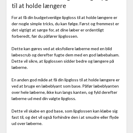
til at holde længere
For at få din budgetvenlige lipgloss til at holde længere er
der nogle simple tricks, du kan følge. Først og fremmest er
det vigtigt at sørge for, at dine læber er ordentligt
forberedt, før du påfører lipglossen.
Dette kan gøres ved at eksfoliere læberne med en blid
læbescrub og derefter fugte dem med en god læbebalsam.
Dette vil sikre, at lipglossen sidder bedre og længere på
læberne.
En anden god måde at få din lipgloss til at holde længere er
ved at bruge en læbeblyant som base. Påfør læbeblyanten
over hele læberne, ikke kun langs kanten, og fyld derefter
læberne ud med din valgte lipgloss.
Dette vil skabe en god base, som lipglossen kan klæbe sig
fast til, og det vil også forhindre den i at smudre eller flyde
ud over læberne.