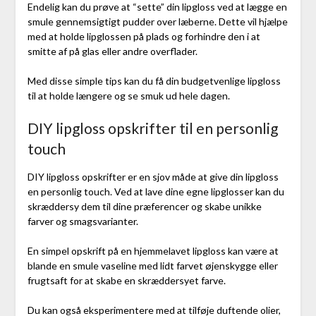
Endelig kan du prøve at “sette” din lipgloss ved at lægge en
smule gennemsigtigt pudder over læberne. Dette vil hjælpe
med at holde lipglossen på plads og forhindre den i at
smitte af på glas eller andre overflader.
Med disse simple tips kan du få din budgetvenlige lipgloss
til at holde længere og se smuk ud hele dagen.
DIY lipgloss opskrifter til en personlig
touch
DIY lipgloss opskrifter er en sjov måde at give din lipgloss
en personlig touch. Ved at lave dine egne lipglosser kan du
skræddersy dem til dine præferencer og skabe unikke
farver og smagsvarianter.
En simpel opskrift på en hjemmelavet lipgloss kan være at
blande en smule vaseline med lidt farvet øjenskygge eller
frugtsaft for at skabe en skræddersyet farve.
Du kan også eksperimentere med at tilføje duftende olier,