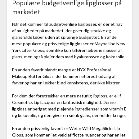
Populære budgetvenlige lipglosser på
markedet
Når det kommer til budgetvenlige lipglosser, er der et hav
af muligheder på markedet, der giver dig smukke og
glansfulde læber uden at sprænge budgettet. En af de
mest populære og prisvenlige lipglosser er Maybelline New
York Lifter Gloss, som ikke kun tilfører læberne masser af
glans, men også plejer dem med hyaluronsyre og kokosolie.
En anden favorit blandt mange er NYX Professional
Makeup Butter Gloss, der kommer i et bredt udvalg af
farver og har en lækker blød konsistens, der ikke klistrer.
For dem der foretrækker en mere naturlig lipgloss, er e.l.f.
Cosmetics Lip Lacquer en fantastisk mulighed. Denne
lipgloss er beriget med plejende ingredienser som vitamin E
og kokosolie, og den giver en smuk glans, der holder længe.
En anden prisvenlig favorit er Wet n Wild MegaSlicks Lip
Gloss, som kommer i et væld af flotte nuancer og har en let