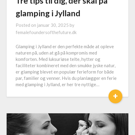
Tre tips til dig, der skal på
glamping i Jylland
Posted on
januar 30, 2025
by
femalefoundersofthefuture.dk
Glamping i Jylland er den perfekte måde at opleve
naturen på, uden at gå på kompromis med
komforten. Med luksuriøse telte, hytter og
faciliteter kombineret med den smukke jyske natur,
er glamping blevet en populær ferieform for både
par, familier og venner. Hvis du planlægger en ferie
med glamping i Jylland, er her tre nyttige…
+