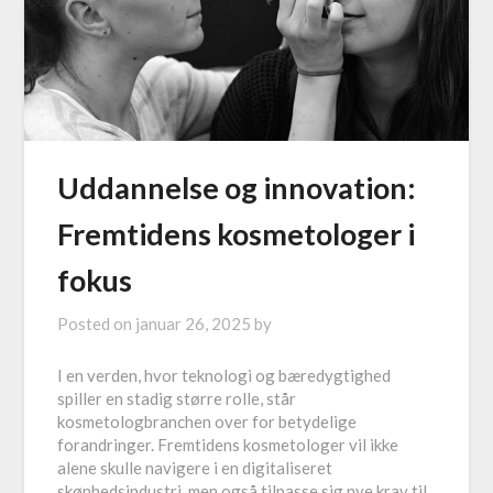
Uddannelse og innovation:
Fremtidens kosmetologer i
fokus
Posted on
januar 26, 2025
by
I en verden, hvor teknologi og bæredygtighed
spiller en stadig større rolle, står
kosmetologbranchen over for betydelige
forandringer. Fremtidens kosmetologer vil ikke
alene skulle navigere i en digitaliseret
skønhedsindustri, men også tilpasse sig nye krav til