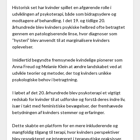
Historisk set har kvinder spillet en afgørende rolle i
udviklingen af psykoterapi, både som bidragsydere og
modtagere af behandling. I det 19. og tidlige 20.
århundrede blev kvinders psykiske helbred ofte betragtet
gennem en patologiserende linse, hvor diagnoser som
“hysteri” blev anvendt til at marginalisere kvinders
oplevelser.
Imidlertid begyndte fremsynede kvindelige pionerer som
Anna Freud og Melanie Klein at ændre landskabet ved at
udvikle teorier og metoder, der tog kvinders unikke
psykologiske behov i betragtning.
I løbet af det 20. århundrede blev psykoterapi et vigtigt
redskab for kvinder til at udforske og forstå deres indre liv,
især i takt med feministiske bevægelser, der fremhævede
betydningen af kvinders stemmer og erfaringer.
Dette skabte en platform for en mere inkluderende og
mangfoldig tilgang til terapi, hvor kvinders perspektiver
blev respekteret og integreret i terapeutiske praksisser.