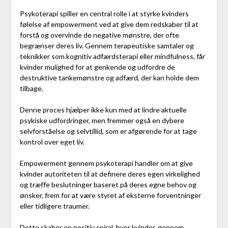
Psykoterapi spiller en central rolle i at styrke kvinders
følelse af empowerment ved at give dem redskaber til at
forstå og overvinde de negative mønstre, der ofte
begrænser deres liv. Gennem terapeutiske samtaler og
teknikker som kognitiv adfærdsterapi eller mindfulness, får
kvinder mulighed for at genkende og udfordre de
destruktive tankemønstre og adfærd, der kan holde dem
tilbage.
Denne proces hjælper ikke kun med at lindre aktuelle
psykiske udfordringer, men fremmer også en dybere
selvforståelse og selvtillid, som er afgørende for at tage
kontrol over eget liv.
Empowerment gennem psykoterapi handler om at give
kvinder autoriteten til at definere deres egen virkelighed
og træffe beslutninger baseret på deres egne behov og
ønsker, frem for at være styret af eksterne forventninger
eller tidligere traumer.
Dette skaber en positiv spiral, hvor kvinder, gennem