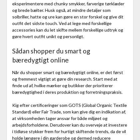
eksperimentere med chunky smykker, farverige tørklæder
og brede bælter. Husk også, at mindre detaljer som
solbriller, hatte og ure kan gøre en stor forskel og give dit
outfit det sidste touch. Ved at lege med forskellige
accessories kan du let skifte mellem forskellige udtryk og
gøre hvert outfit unikt og personligt.
Sådan shopper du smart og
bæredygtigt online
Når du shopper smart og bæredygtigt online, er det først
og fremmest vigtigt at gøre din research. Start med at
finde ud af, hvilke mærker og butikker der prioriterer
bæredygtighed i deres produktion og forretningspraksis.
Kig efter certificeringer som GOTS (Global Organic Textile
Standard) eller Fair Trade, som kan give dig en indikation af,
at virksomheden tager ansvar for både miljøet og
arbejdsforholdene. Derudover kan du overveje at investere
i tidløse stykker frem for hurtigt skiftende trends, da de vil
holde længere i din garderobe og dermed reducere