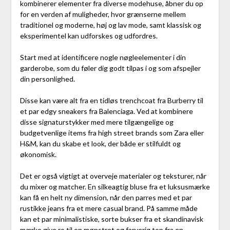
kombinerer elementer fra diverse modehuse, åbner du op
for en verden af muligheder, hvor grænserne mellem
traditionel og moderne, høj og lav mode, samt klassisk og
eksperimentel kan udforskes og udfordres.
Start med at identificere nogle nøgleelementer i din
garderobe, som du føler dig godt tilpas i og som afspejler
din personlighed.
Disse kan være alt fra en tidløs trenchcoat fra Burberry til
et par edgy sneakers fra Balenciaga. Ved at kombinere
disse signaturstykker med mere tilgængelige og
budgetvenlige items fra high street brands som Zara eller
H&M, kan du skabe et look, der både er stilfuldt og
økonomisk.
Det er også vigtigt at overveje materialer og teksturer, når
du mixer og matcher. En silkeagtig bluse fra et luksusmærke
kan få en helt ny dimension, når den parres med et par
rustikke jeans fra et mere casual brand. På samme måde
kan et par minimalistiske, sorte bukser fra et skandinavisk
mærke give ro til en mønstret og farverig top fra en