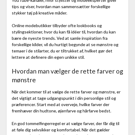
YouTube-kanaler, hvor stylister og modeeksperter giver
tips og viser, hvordan man sammensætter forskellige
stykker tøj på kreative måder.
Online modebutikker tilbyder ofte lookbooks og
stylingsektioner, hvor du kan få idéer til, hvordan du kan
bære de nyeste trends. Ved at samle inspiration fra
forskellige kilder, vil du hurtigt begynde at se mønstre og
temaer i de stilarter, du er tiltrukket af, hvilket gør det
lettere at definere din egen unikke stil.
Hvordan man vælger de rette farver og
mønstre
Når det kommer til at vælge de rette farver og mønstre, er
det vigtigt at tage udgangspunkt i din personlige stil og
præferencer. Start med at overveje, hvilke farver der
fremhæver din hudtone, øjenfarve og hårfarve bedst.
En god tommelfingerregel er at vælge farver, der får dig til
at føle dig selvsikker og komfortabel. Når det gælder