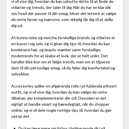
vi vil vise dig, hvordan du kan udnytte dette til at finde de
stilarter og trends, der taler til dig. Når du har en klar idé
om, hvad der passer til din smag, bliver det lettere at vælge
de rette farver og mønstre, som virkelig får dig til at skille
dig ud.
At kunne mixe og matche forskellige brands og stilarter er
en kunst i sig selv, og vi giver dig tips til, hvordan du kan
kombinere høj- og lavpris-mærker samt forskellige
modetrends for at skabe et look, der er helt unikt. Det
handler ikke kun om at følge trends, men om at tilpasse
dem til din personlige smag, så du føler dig komfortabel og
selvsikker.
Accessories spiller en afgørende rolle i at fuldende ethvert
outfit, og vi vil vise dig, hvordan du kan vælge de rette
tilbehør, der komplementerer din stil. Desuden er det
vigtigt at handle smart og bæredygtigt, når du shopper
online, og vi vil dele nogle nyttige tips til, hvordan du gør
netop det.
Du kan læse mere om https://online-mode.dk/ på