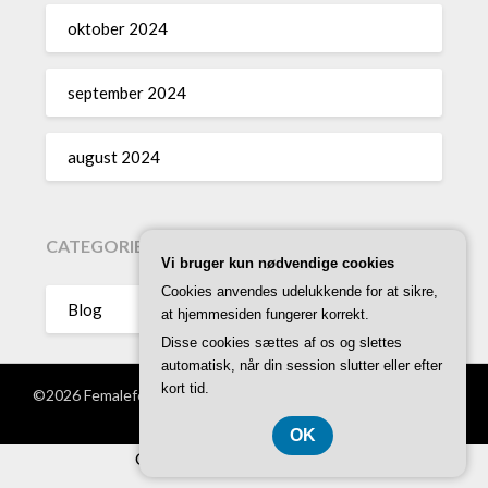
oktober 2024
september 2024
august 2024
CATEGORIES
Vi bruger kun nødvendige cookies
Cookies anvendes udelukkende for at sikre,
Blog
at hjemmesiden fungerer korrekt.
Disse cookies sættes af os og slettes
automatisk, når din session slutter eller efter
kort tid.
©2026 Femalefoundersofthefuture.dk
| WordPress Theme by
Superb Themes
OK
CVR-Nummer DK 37407739