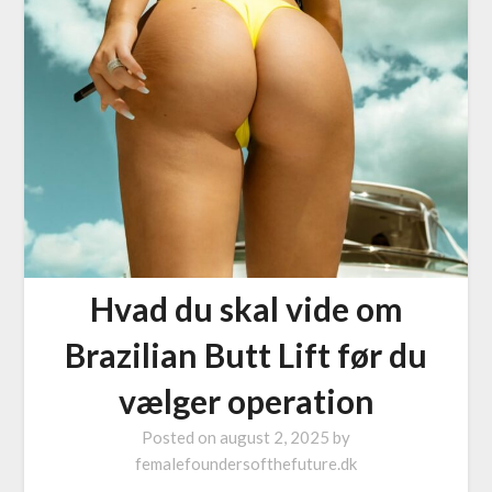
Hvad du skal vide om
Brazilian Butt Lift før du
vælger operation
Posted on
august 2, 2025
by
femalefoundersofthefuture.dk