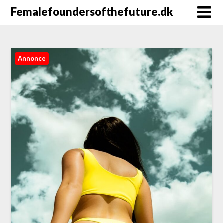
Femalefoundersofthefuture.dk
Annonce