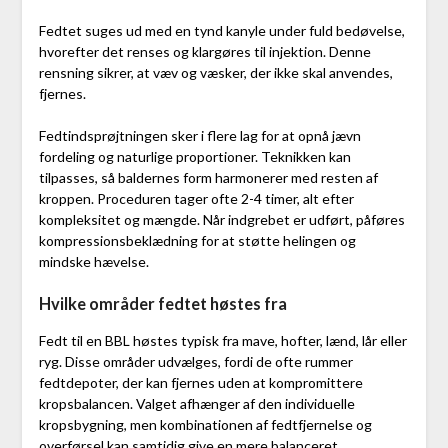
Fedtet suges ud med en tynd kanyle under fuld bedøvelse,
hvorefter det renses og klargøres til injektion. Denne
rensning sikrer, at væv og væsker, der ikke skal anvendes,
fjernes.
Fedtindsprøjtningen sker i flere lag for at opnå jævn
fordeling og naturlige proportioner. Teknikken kan
tilpasses, så baldernes form harmonerer med resten af
kroppen. Proceduren tager ofte 2-4 timer, alt efter
kompleksitet og mængde. Når indgrebet er udført, påføres
kompressionsbeklædning for at støtte helingen og
mindske hævelse.
Hvilke områder fedtet høstes fra
Fedt til en BBL høstes typisk fra mave, hofter, lænd, lår eller
ryg. Disse områder udvælges, fordi de ofte rummer
fedtdepoter, der kan fjernes uden at kompromittere
kropsbalancen. Valget afhænger af den individuelle
kropsbygning, men kombinationen af fedtfjernelse og
overførsel kan samtidig give en mere balanceret